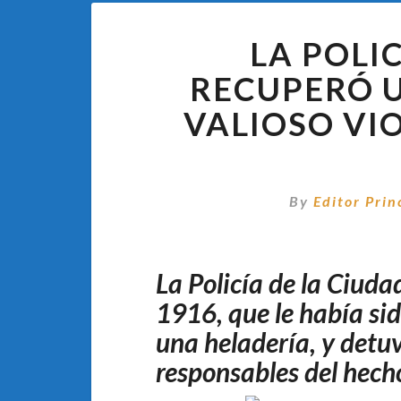
LA POLI
RECUPERÓ U
VALIOSO VI
By
Editor Prin
La Policía de la Ciudad
1916, que le había si
una heladería, y detuv
responsables del hech