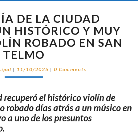
LA
CÍA DE LA CIUDAD
POLICÍA
DE
N HISTÓRICO Y MUY
LA
OLÍN ROBADO EN SAN
CIUDAD
RECUPERÓ
TELMO
UN
HISTÓRICO
Comentarios
cipal
|
11/10/2025
|
0 Comments
Y
MUY
VALIOSO
VIOLÍN
 recuperó el histórico violín de
ROBADO
do robado días atrás a un músico en
EN
o a uno de los presuntos
SAN
TELMO
o.