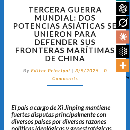
TERCERA
TERCERA GUERRA
GUERRA
MUNDIAL:
MUNDIAL: DOS
DOS
POTENCIAS ASIÁTICAS SE
POTENCIAS
UNIERON PARA
ASIÁTICAS
DEFENDER SUS
SE
UNIERON
FRONTERAS MARÍTIMAS
PARA
DE CHINA
DEFENDER
SUS
Comentari
By
Editor Principal
|
3/9/2025
|
0
FRONTERAS
Comments
MARÍTIMAS
DE
CHINA
El país a cargo de Xi Jinping mantiene
fuertes disputas principalmente con
diversos países por diversas razones
políticas ideológicas y geoestratégicas.