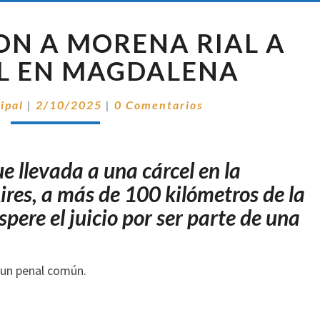
TRASLADARON
N A MORENA RIAL A
A
MORENA
L EN MAGDALENA
RIAL
A
Comentarios
ipal
|
2/10/2025
|
0 Comentarios
UN
PENAL
EN
ue llevada a una cárcel en la
MAGDALENA
ires, a más de 100 kilómetros de la
spere el juicio por ser parte de una