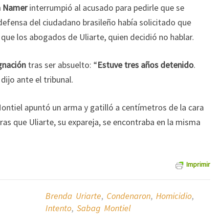
a Namer
interrumpió al acusado para pedirle que se
defensa del ciudadano brasileño había solicitado que
al que los abogados de Uliarte, quien decidió no hablar.
gnación
tras ser absuelto: “
Estuve tres años detenido
.
ijo ante el tribunal.
ntiel apuntó un arma y gatilló a centímetros de la cara
ras que Uliarte, su expareja, se encontraba en la misma
Imprimir
Brenda Uriarte
,
Condenaron
,
Homicidio
,
Intento
,
Sabag Montiel