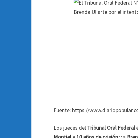
Fuente: https://www.diariopopular.c
Los jueces del
Tribunal Oral Federal 
Montiel
a
10 años de prisión
y a
Bren