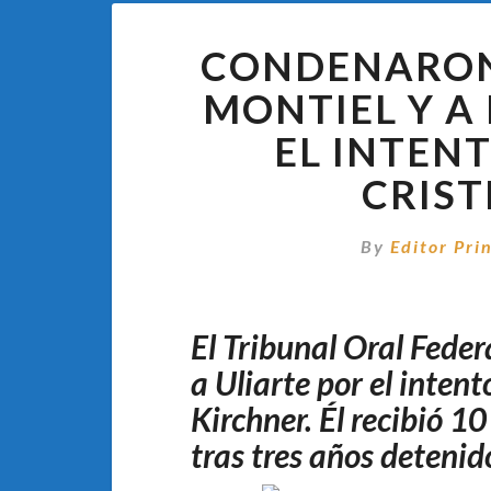
CONDENARON
MONTIEL Y A
EL INTEN
CRIST
By
Editor Pri
El Tribunal Oral Fede
a Uliarte por el inten
Kirchner. Él recibió 10
tras tres años detenid