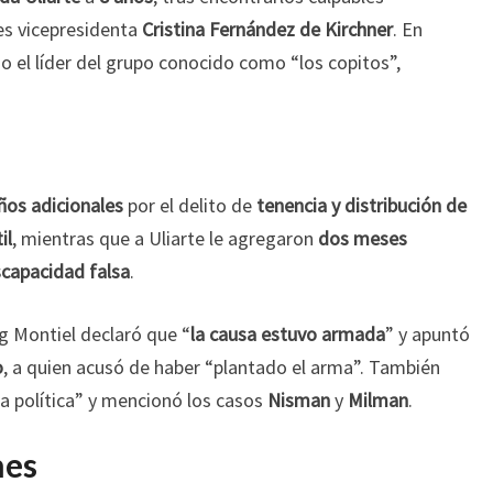
es vicepresidenta
Cristina Fernández de Kirchner
. En
o el líder del grupo conocido como “los copitos”,
ños adicionales
por el delito de
tenencia y distribución de
il
, mientras que a Uliarte le agregaron
dos meses
scapacidad falsa
.
g Montiel declaró que “
la causa estuvo armada
” y apuntó
o
, a quien acusó de haber “plantado el arma”. También
a política” y mencionó los casos
Nisman
y
Milman
.
nes