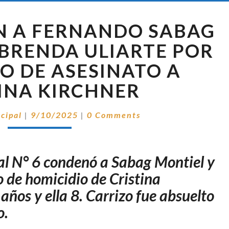
CONDENARON
 A FERNANDO SABAG
A
FERNANDO
 BRENDA ULIARTE POR
SABAG
TO DE ASESINATO A
MONTIEL
Y
INA KIRCHNER
A
BRENDA
Comentarios
ncipal
|
9/10/2025
|
0 Comments
ULIARTE
POR
EL
INTENTO
ral N° 6 condenó a Sabag Montiel y
DE
to de homicidio de Cristina
ASESINATO
 años y ella 8. Carrizo fue absuelto
A
CRISTINA
o.
KIRCHNER