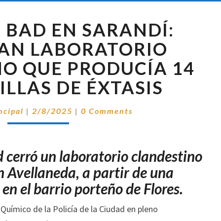
BREAKING
 BAD EN SARANDÍ:
BAD
EN
AN LABORATORIO
SARANDÍ:
O QUE PRODUCÍA 14
CLAUSURAN
LABORATORIO
ILLAS DE ÉXTASIS
CLANDESTINO
QUE
Comentarios
ncipal
|
2/8/2025
|
0 Comments
PRODUCÍA
14
MIL
PASTILLAS
d cerró un laboratorio clandestino
DE
n Avellaneda, a partir de una
ÉXTASIS
 en el barrio porteño de Flores.