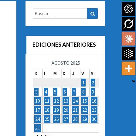
Buscar:
Buscar
EDICIONES ANTERIORES
AGOSTO 2025
D
L
M
X
J
V
S
1
2
3
4
5
6
7
8
9
10
11
12
13
14
15
16
17
18
19
20
21
22
23
24
25
26
27
28
29
30
31