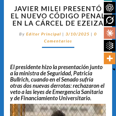
JAVIER
JAVIER MILEI PRESENTÓ
MILEI
PRESENTÓ
EL NUEVO CÓDIGO PENAL
EL
EN LA CÁRCEL DE EZEIZA
NUEVO
CÓDIGO
Comentar
By
Editor Principal
|
3/10/2025
|
0
PENAL
Comentarios
EN
LA
CÁRCEL
DE
EZEIZA
El presidente hizo la presentación junto
a la ministra de Seguridad, Patricia
Bullrich, cuando en el Senado sufría
otras dos nuevas derrotas: rechazaron el
veto a las leyes de Emergencia Sanitaria
y de Financiamiento Universitario.